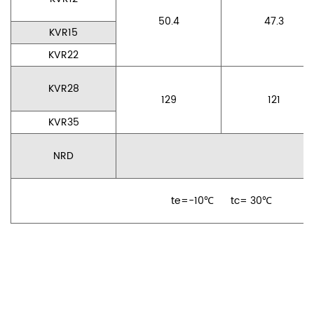
50.4
47.3
KVR15
KVR22
KVR28
129
121
KVR35
NRD
te=-10℃ tc= 30℃