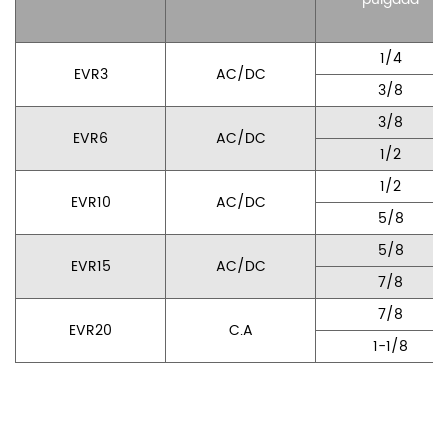
1/4
EVR3
AC/DC
3/8
3/8
EVR6
AC/DC
1/2
1/2
EVR10
AC/DC
5/8
5/8
EVR15
AC/DC
7/8
7/8
EVR20
C.A
1-1/8